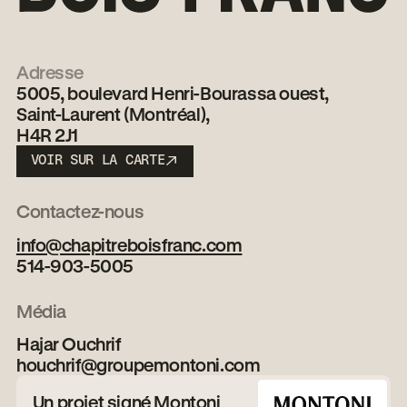
Adresse
5005, boulevard Henri-Bourassa ouest,
Saint-Laurent (Montréal),
H4R 2J1
VOIR SUR LA CARTE
VOIR SUR LA CARTE
Contactez-nous
info@chapitreboisfranc.com
514-903-5005
Obtenez 1 mois
Média
GRATUIT ou une
Hajar Ouchrif
promotion
houchrif@groupemontoni.com
Un projet signé Montoni